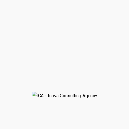
Inova Consulting Agency ist ein Unternehmen, das sich mit
Bau, Renovierung, Unternehmensberatung sowie der Arbeit
eines Gerichtsdolmetschers befasst.
MEHR ERFAHREN
Kontaktinformationen
Montenegro