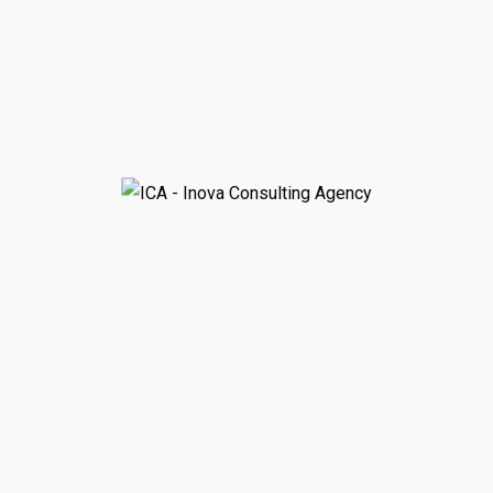
ља су означена
*
 веба за следећи пут када